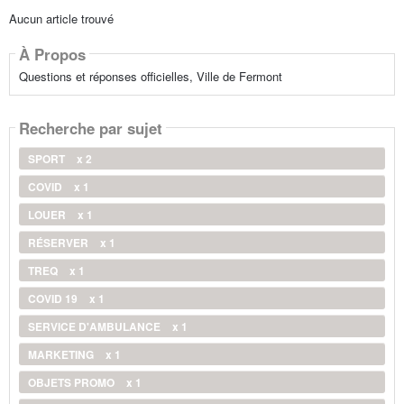
Aucun article trouvé
À Propos
Questions et réponses officielles, Ville de Fermont
Recherche par sujet
SPORT
x 2
COVID
x 1
LOUER
x 1
RÉSERVER
x 1
TREQ
x 1
COVID 19
x 1
SERVICE D'AMBULANCE
x 1
MARKETING
x 1
OBJETS PROMO
x 1